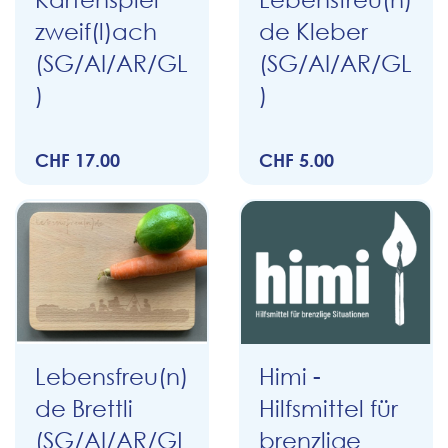
zweif(l)ach
de Kleber
(SG/AI/AR/GL
(SG/AI/AR/GL
)
)
CHF 17.00
CHF 5.00
Lebensfreu(n)
Himi -
de Brettli
Hilfsmittel für
(SG/AI/AR/GL
brenzlige