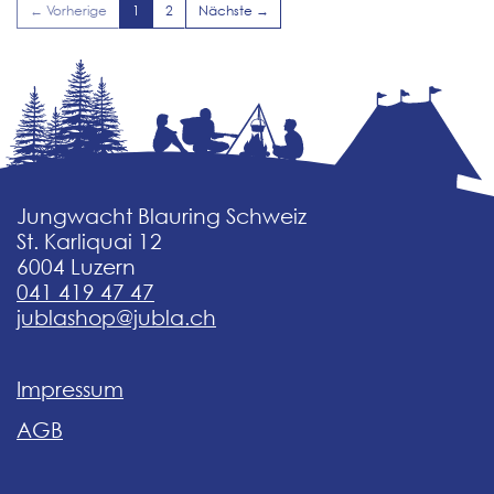
← Vorherige
1
2
Nächste →
Jungwacht Blauring Schweiz
St. Karliquai 12
6004 Luzern
041 419 47 47
jublashop@jubla.ch
Impressum
AGB