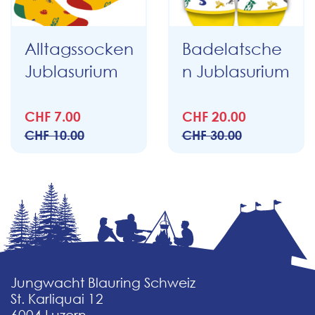
Alltagssocken
Badelatsche
Jublasurium
n Jublasurium
CHF 7.00
CHF 20.00
CHF 10.00
CHF 30.00
Jungwacht Blauring Schweiz
St. Karliquai 12