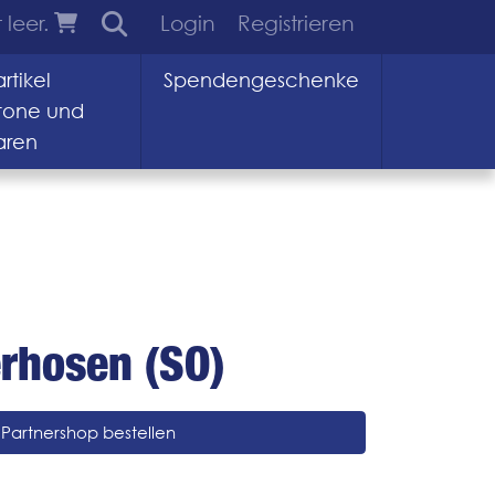
 leer.
Login
Registrieren
rtikel
Spendengeschenke
tone und
aren
erhosen (SO)
Partnershop bestellen