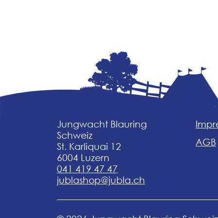
Jungwacht Blauring
Impr
Schweiz
AGB
St. Karliquai 12
6004 Luzern
041 419 47 47
jublashop@jubla.ch