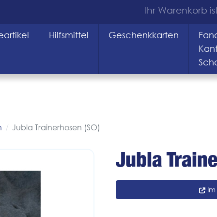
Ihr Warenkorb ist
artikel
Hilfsmittel
Geschenkkarten
Fana
Kan
Sch
n
Jubla Trainerhosen (SO)
Jubla Train
Im 