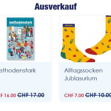
Ausverkauf
thodenstark
Alltagssocken
Jublasurium
CHF 17.00
CHF 10.0
F 16.00
CHF 7.00