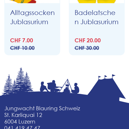
Alltagssocken
Badelatsche
Jublasurium
n Jublasurium
CHF 7.00
CHF 20.00
CHF 10.00
CHF 30.00
Jungwacht Blauring Schweiz
St. Karliquai 12
6004 Luzern
041 419 47 47